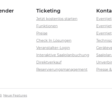
ender
Ticketing
Konta
Jetzt kostenlos starten
Eventjet
Funktionen
Eventjet
Preise
Eventjet
Check In Lösungen
Technis
Veranstalter-Login
Geräteve
Interaktive Saalplanbuchung
Saalpla
Direktverkauf
Unverbi
Reservierungsmanagement
Presse 
B
Neue Features