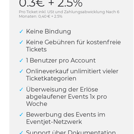
0.3€ + 2.5%
Pro Ticket inkl. USt und Zahlungsabwicklung Nach 6
Monaten: 0,40 € + 2.5%
Keine Bindung
Keine Gebühren für kostenfreie
Tickets
1 Benutzer pro Account
Onlineverkauf unlimitiert vieler
Ticketkategorien
Überweisung der Erlöse
abgelaufener Events 1x pro
Woche
Bewerbung des Events im
Eventjet-Netzwerk
Support über Dokumentation