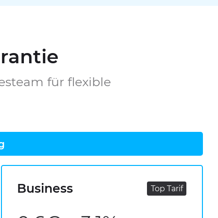
arantie
esteam für flexible
g
Business
Top Tarif