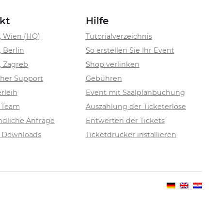
kt
Hilfe
, Wien (HQ)
Tutorialverzeichnis
, Berlin
So erstellen Sie Ihr Event
, Zagreb
Shop verlinken
cher Support
Gebühren
rleih
Event mit Saalplanbuchung
n Team
Auszahlung der Ticketerlöse
ndliche Anfrage
Entwerten der Tickets
& Downloads
Ticketdrucker installieren